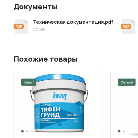
Документы
Техническая документация.pdf
20 Мб
Похожие товары
Knauf
Ceresit
1
2
3
1
2