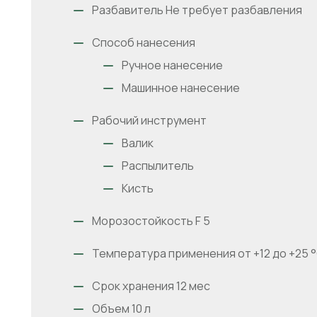
Разбавитель Не требует разбавления
Способ нанесения
Ручное нанесение
Машинное нанесение
Рабочий инструмент
Валик
Распылитель
Кисть
Морозостойкость F 5
Температура применения от +12 до +25 
Срок хранения 12 мес
Объем 10 л