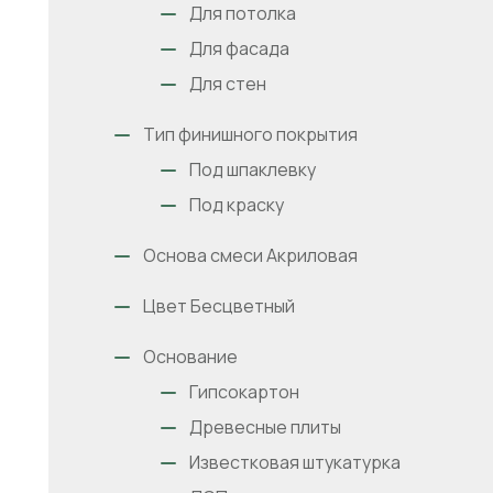
Для потолка
Для фасада
Для стен
Тип финишного покрытия
Под шпаклевку
Под краску
Основа смеси Акриловая
Цвет Бесцветный
Основание
Гипсокартон
Древесные плиты
Известковая штукатурка