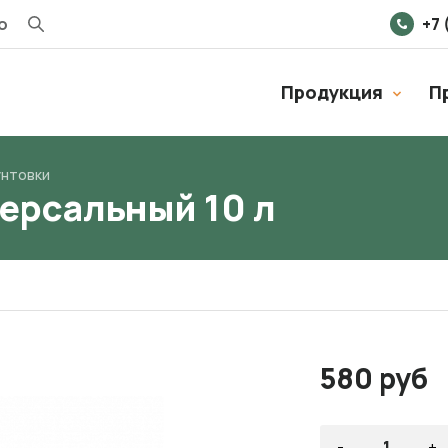
о
+7 
Продукция
П
унтовки
версальный 10 л
580 руб
-
+