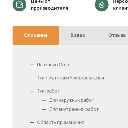
Цены от
Персо
производителя
клиен
Описание
Видео
Отзывы
Название Grunt
Тип грунтовки Универсальная
Тип работ
Для наружных работ
Для внутренних работ
Область применения